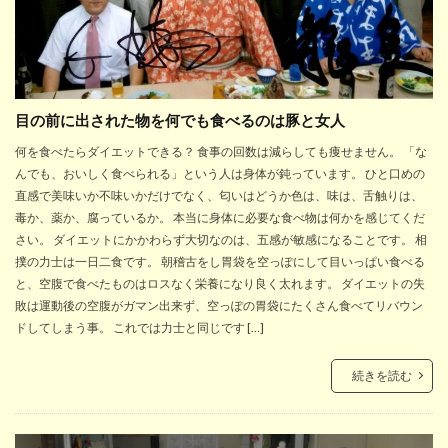
目の前に出された物を何でも食べるのは豚と女人
何を食べたらダイエットできる？ 食事の回数は減らしても痩せません。 「な
んでも、おいしく食べられる」という人は身体が鈍っています。 ひと口めの
直感で美味いか不味いかだけでなく、匂いはどうか色は、味は、舌触りは、
毒か、薬か、腐っているか。 本当に身体に必要な食べ物は何かを感じてくだ
さい。 ダイエットにかかわらず大切なのは、五感が敏感になることです。 相
撲の力士は一日二食です。 朝稽古をし胃袋を空っぽにして目いっぱい食べる
と、空腹で食べたものはロスなく栄養になり良く太れます。 ダイエットの失
敗は運動後の空腹がガマン出来ず、空っぽの胃袋にたくさん食べてリバウン
ドしてしまう事。 これでは力士と同じです […]
続きを読む