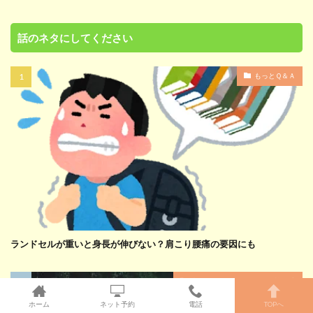
話のネタにしてください
もっとＱ＆Ａ
ランドセルが重いと身長が伸びない？肩こり腰痛の要因にも
病は気から、気とは何か、愉気法
ホーム
ネット予約
電話
TOPへ