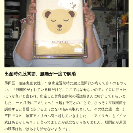
出産時の股関節、腰痛が一度で解消
墨田区 腰痛出産 女性３１歳 出産退院時に腰と股間節が痛くて歩くのもつら
い。 「股関節がずれている様だけど、ここでは治せないのでカイロに行った
ほうが良いと言われ、出産した賛育会病院の看護婦さんに紹介してもらいま
した」 一ヵ月後にアメリカへ引っ越す予定とのことで、さっそく左股関節を
調整すると普通に歩けるようになり痛みも取れました。 その後に週一度、計
三回でＯＫ。無事アメリカへ引っ越していきました。 「アメリカにもドイツ
式はあるかしら？」と言ってましたが残念ながらありません。 股関節が原因
の腰痛は他ではあまり治せないようです。