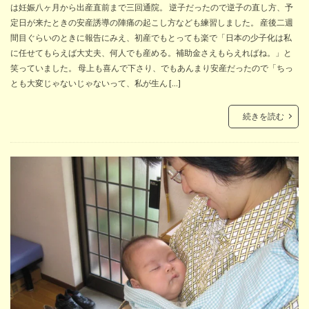
は妊娠八ヶ月から出産直前まで三回通院。 逆子だったので逆子の直し方、予
定日が来たときの安産誘導の陣痛の起こし方なども練習しました。 産後二週
間目ぐらいのときに報告にみえ、初産でもとっても楽で「日本の少子化は私
に任せてもらえば大丈夫、何人でも産める。補助金さえもらえればね。」と
笑っていました。 母上も喜んで下さり、でもあんまり安産だったので「ちっ
とも大変じゃないじゃないって、私が生ん […]
続きを読む