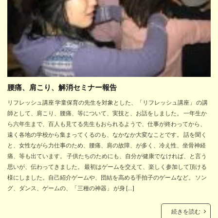
腰痛、肩こり、解消セミナー報告
リフレッシュ講座 学童保育の先生を対象とした、「リフレッシュ講座」 の講
師として、肩こり、腰痛、等について、実技と、お話をしました。 一年生か
ら六年生まで、百人も見てる先生もおられるようで、仕事が終わってから、
遠く各地の学校から集まってくるのも、なかなか大変なことです。 話を聞く
と、女性ながら力仕事のため、腰痛、肩の故障、が多く、冷え性、坐骨神経
痛、等も出ています。 子供たちのためにも、自分が健康でなければ、と言う
思いが、伝わってきました。 最初はゲームを交えて、楽しく参加して頂ける
様にしました。自己紹介ゲームや、団結を高める手拍子のゲームなど。 ソン
グ、ダンス、ゲームの、「三種の神器」 が身 […]
続きを読む