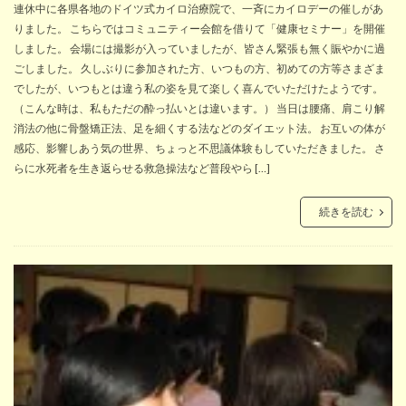
連休中に各県各地のドイツ式カイロ治療院で、一斉にカイロデーの催しがあ
りました。 こちらではコミュニティー会館を借りて「健康セミナー」を開催
しました。 会場には撮影が入っていましたが、皆さん緊張も無く賑やかに過
ごしました。 久しぶりに参加された方、いつもの方、初めての方等さまざま
でしたが、いつもとは違う私の姿を見て楽しく喜んでいただけたようです。
（こんな時は、私もただの酔っ払いとは違います。） 当日は腰痛、肩こり解
消法の他に骨盤矯正法、足を細くする法などのダイエット法。 お互いの体が
感応、影響しあう気の世界、ちょっと不思議体験もしていただきました。 さ
らに水死者を生き返らせる救急操法など普段やら […]
続きを読む