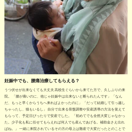
妊娠中でも、腰痛治療してもらえる？
うつ伏せが出来なくても大丈夫 高校生ぐらいから来てた方で、久しぶりの来
院。 「腰が痛いのに、他じゃ妊娠中は出来ないと断られたんです」 「なん
だ、もっと早くからうちへ来ればよかったのに」 「だって結婚して引っ越し
ちゃったし、猫もいるし」 自分で出来る骨盤調整や安産誘導の方法を覚えて
もらって、予定日ぴったりで安産でした。 「初めてでも全然大変じゃなかっ
た。少子化も私に任せてもらえれば何人でも産んであげる。補助金さえ出れ
ばね。」 一緒に来院されているその方の母上は難産で大変だったとのことで