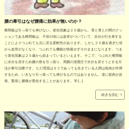
腰の牽引はなぜ腰痛に効果が無いのか？
椎間板は引っ張ても伸びない。老化現象は２５歳から。 骨と骨との間のクッ
ションである椎間板は、子供の頃には血管がついていて、水分が行き来する
ことによりつぶれても元に戻る柔軟性があります。 しかし２５歳を過ぎた頃
から血管がなくなり、つぶれても機能が快復せずそのままになります。 つま
り老化現象は２５歳から始まっているといえます。 そこで、つぶれた椎間板
に水分を戻すため腰の骨を引っ張り、周囲の浸透圧で水分を戻そうとする方
法が牽引治療です。 ただ理屈はそうであっても生きている人間は筋肉が作用
するため、いきなり引っ張っても伸びるものではありません。 逆に筋肉が反
発、緊張し腰痛が悪化することがあります。 学 […]
続きを読む