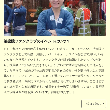
治療院ファンクラブのイベントはいつ？
もしご都合がよければ私主催のイベントお遊びにご参加ください。 治療院フ
ァンクラブとして相撲、お祭り、バーベキュー、ワイン会などでおいしいも
のを食べたり遊んでいます。 ファンクラブが縁で結婚されたカップルがあ
り、披露宴にご招待いただきました。 江戸時代に医者は副業として仲人をし
ていたそうで、往診に行った先で年頃の男女の紹介、仲を取り持つことで謝
礼をもらっていました。 人生を楽しく過ごすパートナーが見つかるかどうか
は参加者次第。 病院は病気が治ったら縁が切れてしまいますが、ここはます
ます縁が深くなる治療院です。 健康セミナー教室も開催しています。共同購
入で珍味や農産物も買っています。 詳細はおたず […]
続きを読む