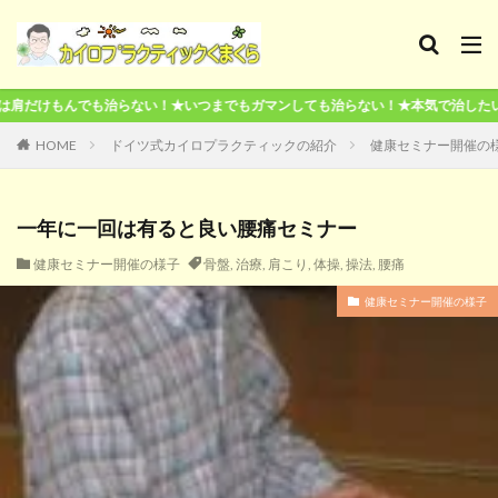
ない！★いつまでもガマンしても治らない！★本気で治したいならここが終点です
HOME
ドイツ式カイロプラクティックの紹介
健康セミナー開催の
一年に一回は有ると良い腰痛セミナー
健康セミナー開催の様子
骨盤
,
治療
,
肩こり
,
体操
,
操法
,
腰痛
健康セミナー開催の様子