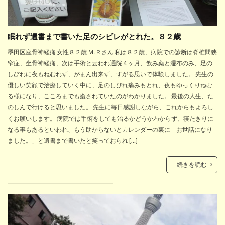
眠れず遺書まで書いた足のシビレがとれた。８２歳
墨田区座骨神経痛 女性８２歳 Ｍ.Ｒさん 私は８２歳、病院での診断は脊椎間狭
窄症、坐骨神経痛、次は手術と云われ通院４ヶ月、飲み薬と湿布のみ、足の
しびれに夜もねむれず、がまん出来ず、すがる思いで体験しました。 先生の
優しい笑顔で治療していく中に、足のしびれ痛みもとれ、夜もゆっくりねむ
る様になり、こころまでも癒されていたのがわかりました。 最後の人生、た
のしんで行けると思いました。 先生に毎日感謝しながら、これからもよろし
くお願いします。 病院では手術をしても治るかどうかわからず、寝たきりに
なる事もあるといわれ、もう助からないとカレンダーの裏に「お世話になり
ました。」と遺書まで書いたと笑っておられ […]
続きを読む