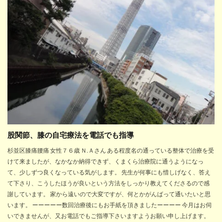
股関節、膝の自宅療法を電話でも指導
杉並区膝痛腰痛 女性７６歳 Ｎ.Ａさん ある程度名の通っている整体で治療を受
けて来ましたが、なかなか納得できず、くまくら治療院に通うようになっ
て、少しずつ良くなっている気がします。 先生が何事にも惜しげなく、答え
て下さり、こうしたほうが良いという方法をしっかり教えてくださるので感
謝しています。 家から遠いので大変ですが、何とかがんばって通いたいと思
います。 ーーーーー数回治療後にもお手紙を頂きましたーーーー 今月はお伺
いできませんが、又お電話でもご指導下さいますようお願い申し上げます。