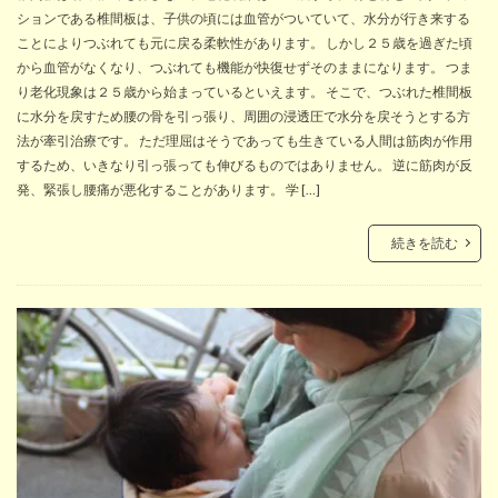
ションである椎間板は、子供の頃には血管がついていて、水分が行き来する
ことによりつぶれても元に戻る柔軟性があります。 しかし２５歳を過ぎた頃
から血管がなくなり、つぶれても機能が快復せずそのままになります。 つま
り老化現象は２５歳から始まっているといえます。 そこで、つぶれた椎間板
に水分を戻すため腰の骨を引っ張り、周囲の浸透圧で水分を戻そうとする方
法が牽引治療です。 ただ理屈はそうであっても生きている人間は筋肉が作用
するため、いきなり引っ張っても伸びるものではありません。 逆に筋肉が反
発、緊張し腰痛が悪化することがあります。 学 […]
続きを読む