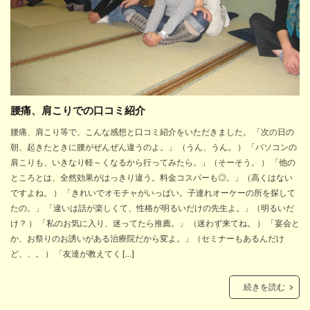
腰痛、肩こりでの口コミ紹介
腰痛、肩こり等で、こんな感想と口コミ紹介をいただきました。 「次の日の
朝、起きたときに腰がぜんぜん違うのよ。」 （うん、うん。 ） 「パソコンの
肩こりも、いきなり軽～くなるから行ってみたら。」（そーそう。 ） 「他の
ところとは、全然効果がはっきり違う。料金コスパーも◎。」（高くはない
ですよね。 ） 「きれいでオモチャがいっぱい。子連れオーケーの所を探して
たの。」 「違いは話が楽しくて、性格が明るいだけの先生よ。」（明るいだ
け？ ） 「私のお気に入り、迷ってたら推薦。」 （迷わず来てね。 ） 「宴会と
か、お祭りのお誘いがある治療院だから変よ。」（セミナーもあるんだけ
ど、、。 ） 「友達が教えてく […]
続きを読む