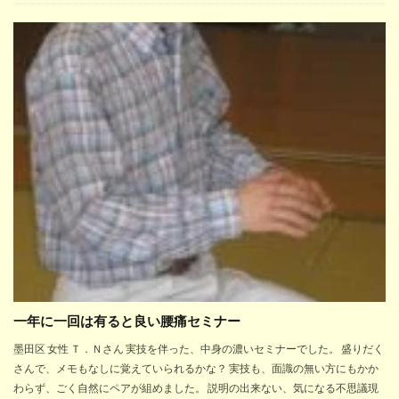
一年に一回は有ると良い腰痛セミナー
墨田区 女性 Ｔ．Ｎさん 実技を伴った、中身の濃いセミナーでした。 盛りだく
さんで、メモもなしに覚えていられるかな？ 実技も、面識の無い方にもかか
わらず、ごく自然にペアが組めました。 説明の出来ない、気になる不思議現