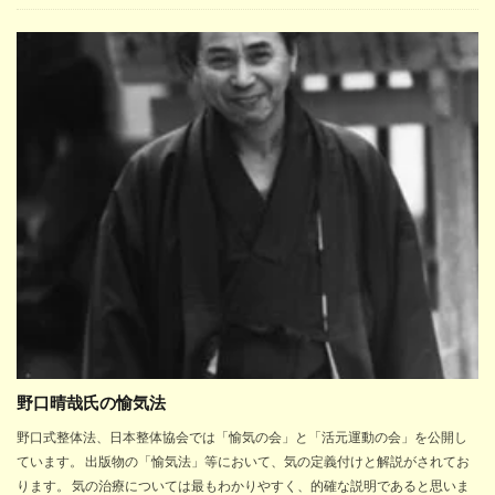
野口晴哉氏の愉気法
野口式整体法、日本整体協会では「愉気の会」と「活元運動の会」を公開し
ています。 出版物の「愉気法」等において、気の定義付けと解説がされてお
ります。 気の治療については最もわかりやすく、的確な説明であると思いま