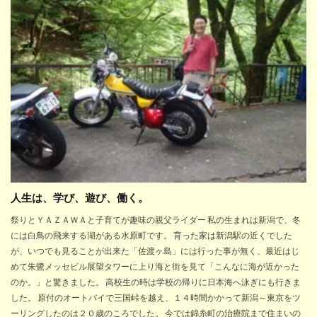
人生は、学び、遊び、働く。
祭りとＹＡＺＡＷＡと子育てが趣味の親父ライダー 私の生まれは新潟で、冬
には白鳥の飛来する湖がある水原町です。 育った家は新潟駅の近くでした
が、いつでも見ることが出来た「佐渡ヶ島」には行った事が無く、最近はじ
めて朱鷺メッセビル展望タワーに上り海と街を見て「こんなに海が近かった
のか。」と驚きました。 高校生の時は学校の帰りに日本海へ泳ぎにも行きま
した。 原付のオートバイで三国峠を越え、１４時間かかって新潟～東京をツ
ーリングしたのは２０歳のころでした。 今では錦糸町の治療院まで住まいの