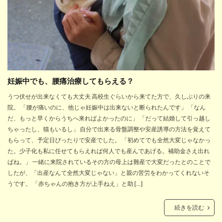
妊娠中でも、腰痛治療してもらえる？
うつ伏せが出来なくても大丈夫 高校生ぐらいから来てた方で、久しぶりの来
院。 「腰が痛いのに、他じゃ妊娠中は出来ないと断られたんです」 「なん
だ、もっと早くからうちへ来ればよかったのに」 「だって結婚して引っ越し
ちゃったし、猫もいるし」 自分で出来る骨盤調整や安産誘導の方法を覚えて
もらって、予定日ぴったりで安産でした。 「初めてでも全然大変じゃなかっ
た。少子化も私に任せてもらえれば何人でも産んであげる。補助金さえ出れ
ばね。」 一緒に来院されているその方の母上は難産で大変だったとのことで
したが、「出産なんて全然大変じゃない」と親の苦労をわかってくれないそ
うです。 「赤ちゃんの抱き方が上手ねえ」と助 […]
続きを読む