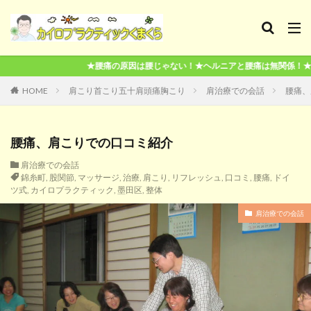
★腰痛の原因は腰じゃない！★ヘルニアと腰痛は無関係！★老化現象も根拠なし
HOME
肩こり首こり五十肩頭痛胸こり
肩治療での会話
腰痛、
腰痛、肩こりでの口コミ紹介
肩治療での会話
錦糸町
,
股関節
,
マッサージ
,
治療
,
肩こり
,
リフレッシュ
,
口コミ
,
腰痛
,
ドイ
ツ式
,
カイロプラクティック
,
墨田区
,
整体
肩治療での会話