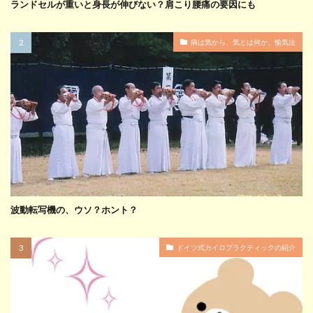
ランドセルが重いと身長が伸びない？肩こり腰痛の要因にも
病は気から、気とは何か、愉気法
波動転写機の、ウソ？ホント？
ドイツ式カイロプラクティックの紹介