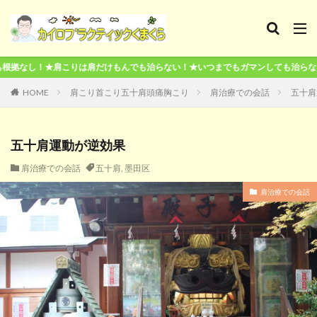
は肩だけもんでも治らない！★いつまでもガマンしても治らない！★本気で治した
HOME
肩こり首こり五十肩頭痛胸こり
肩治療での会話
五十肩
五十肩運動が逆効果
肩治療での会話
五十肩
,
墨田区
肩治療での会話