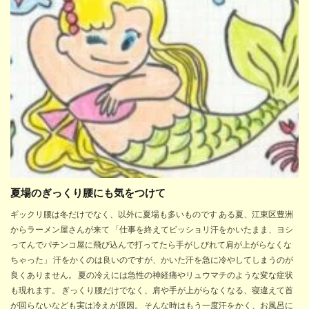
夏場のぎっくり腰にも気をつけて
ギックリ腰は冬だけでなく、以外に夏場も多いものです ある夏、江東区豊洲
からラーメン屋さんが来て 「仕事を終えてビッショリ汗をかいたまま、ヨシ
ってんでパチンコ屋に飛び込んで打ってたら手がしびれて肩が上がらなくな
ちゃった」 汗をかくのは良いのですが、かいた汗を急に冷やしてしまうのが
良くありません。 夏の冷えには急性の神経痛やリュウマチのような変な症状
も現れます。 ぎっくり腰だけでなく、肩や手が上がらなくなる、寝違えて首
が回らないなども実は冷えが原因。 そんな時はもう一度汗をかく、お風呂に