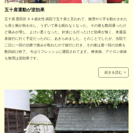
五十肩運動が逆効果
五十肩 墨田区 ６４歳女性 病院で五十肩と言われて、無理やり手を動かされた
ら肩と腕が熱を出し、うずいて夜も眠れなくなった。 その後も数回通ったけ
ど痛みが増し、よけい悪くなった。 針灸にも行ったけど効果が無く、来週温
泉旅行に行く予定だったのに、あきらめました。 とのことでしたが、当院で
二日に一回の治療で痛みが取れたので旅行に行き、その後は週一回の治療を
数回続け終了。 今はリフレッシュに通院されてます。 棒体操、アイロン体操
も無理は逆効果です。
続きを読む