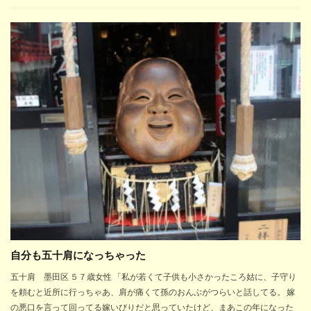
自分も五十肩になっちゃった
五十肩 墨田区 ５７歳女性 「私が若くて子供も小さかったころ姑に、子守り
を頼むと近所に行っちゃあ、肩が痛くて孫のおんぶがつらいと話してる。 嫁
の悪口を言って回ってる嫁いびりだと思っていたけど、まあこの年になった