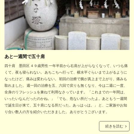
あと一週間で五十肩
四十肩 墨田区 ４９歳男性 一年半前から右肩が上がらなくなって、いつも痛
くて、夜も寝られない。 あちこちへ行って、横水平ぐらいまで上がるように
なったけど、痛みは変わらない。 初回の治療で腕が真上まで上がり、痛みも
取れました。 週一回の治療を五、六回で戻りも無くなり、今は二週に一度、
全身のリフレッシュを兼ねて利用なさっています。 「これまでの一年間は、
いったいなんだったのかね。」 「でも、危ない所だったよ。あともう一週間
で誕生日が来て、五十肩になる所だった。あっはっは。」 と、ご家族やお知
り合い数人の方を紹介いただきました。 ありがとうございます。
続きを読む