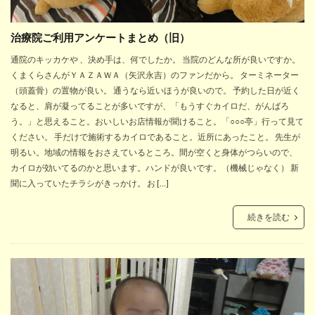
治療院ご利用アンケートまとめ（旧）
通院のキッカケや 、決め手は、何でしたか。 当院のどんな所が良いですか。
くまくらさんがＹＡＺＡＷＡ（矢沢永吉）のファンだから。 ターミネーター
（頭蓋骨）の置物が良い。 通うなら近いほうが良いので。 予約した日が近く
なると、肩が凝ってることが多いですが、「もうすぐカイロだ、がんばろ
う。」と思えること。おいしいお店情報が聞けること。「○○○亭」行って見て
ください。 手だけで施術するカイロであること。近所にあったこと。 先生が
明るい。地域の情報をおさえているところ。間が空くと身体がつらいので、
カイロが効いてるのかと思います。ハンドが良いです。（機械じゃなく） 新
聞に入っていたチラシがきっかけ。 お […]
続きを読む