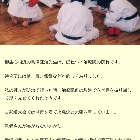
柳生心眼流の島津謙治先生は、ほねつぎ治療院の院長です。
待合室には槍、冑、鎖鎌などが飾ってありました。
私の師匠が訪ねて行った時、治療院前の歩道で六尺棒を振り回し
て形を見せてくれたそうです。
古武道大会では甲冑を着て火縄銃と大砲を撃っています。
患者さんが怖がらないのかな。
新潟で習った玄制流空手の師範は、お寺の和尚で般若湯を飲み酔