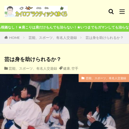
は肩だけもんでも治らない！★いつまでもガマンしても治らない！★本気で治した
HOME
芸能、スポーツ、有名人交遊録
芸は身を助けられるか？
芸は身を助けられるか？
芸能、スポーツ、有名人交遊録
健康
,
空手
芸能、スポーツ、有名人交遊録