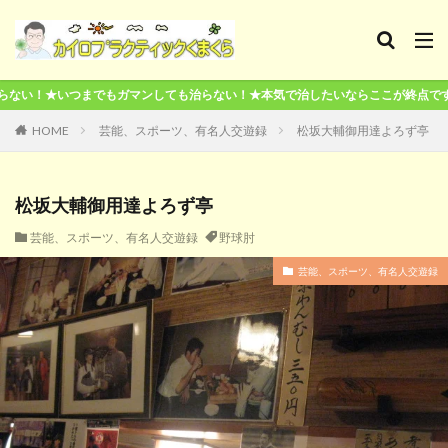
ガマンしても治らない！★本気で治したいならここが終点です！
HOME
芸能、スポーツ、有名人交遊録
松坂大輔御用達よろず亭
松坂大輔御用達よろず亭
芸能、スポーツ、有名人交遊録
野球肘
芸能、スポーツ、有名人交遊録