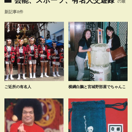
の最
新記事8件
ご近所の有名人
横綱白鵬と宮城野部屋でちゃんこ