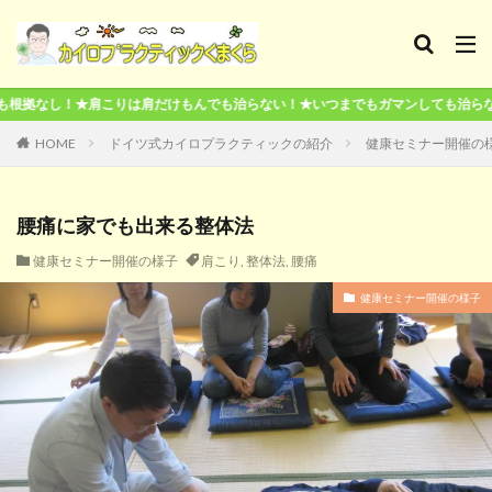
りは肩だけもんでも治らない！★いつまでもガマンしても治らない！★本気で治し
HOME
ドイツ式カイロプラクティックの紹介
健康セミナー開催の
腰痛に家でも出来る整体法
健康セミナー開催の様子
肩こり
,
整体法
,
腰痛
健康セミナー開催の様子