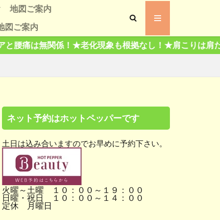
地図ご案内
地図ご案内
声
 評判
ミ評判
老化現象も根拠なし！★肩こりは肩だけもんでも治らない
ツ、有名人交遊録
ネット予約はホットペッパーです
土日は込み合いますのでお早めに予約下さい。
火曜～土曜 １０：００～１９：００
日曜・祝日 １０：００～１４：００
定休 月曜日