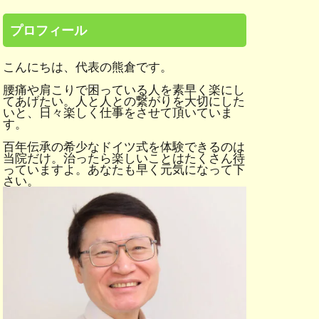
プロフィール
こんにちは、代表の熊倉です。
腰痛や肩こりで困っている人を素早く楽にし
てあげたい。人と人との繋がりを大切にした
いと、日々楽しく仕事をさせて頂いていま
す。
百年伝承の希少なドイツ式を体験できるのは
当院だけ。治ったら楽しいことはたくさん待
っていますよ。あなたも早く元気になって下
さい。