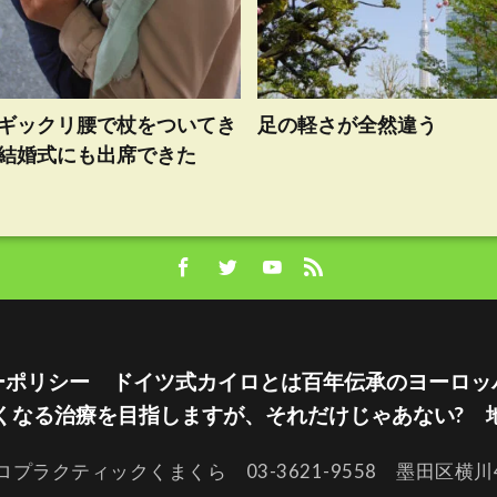
ギックリ腰で杖をついてき
足の軽さが全然違う
結婚式にも出席できた
ーポリシー
ドイツ式カイロとは百年伝承のヨーロッ
くなる治療を目指しますが、それだけじゃあない?
ロプラクティックくまくら 03-3621-9558 墨田区横川4-