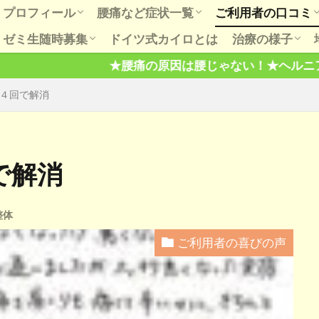
プロフィール
腰痛など症状一覧
ご利用者の口コミ
ゼミ生随時募集
ドイツ式カイロとは
治療の様子
初めての方へ
お知らせ
もっとＱ＆Ａ
腰、股関節での会話
肩こり五十肩は肩だけもんでも治ら
ダイエットの話
肩治療での会話
膝関節痛、歳のせいも根拠なし。
膝治療での会話
病は気から、気とは何？
ご利用者の喜びの
腰肩膝など口コミ
骨盤や出産の口コ
腰痛の原因は腰じゃない！★ヘルニアと腰痛は無関係！★
六ヶ月間の講習で本当に治せる技術
健康セミナー開催の様子
芸能、スポー
趣味と健康
ない。
４回で解消
を習得します。
で解消
整体
ご利用者の喜びの声