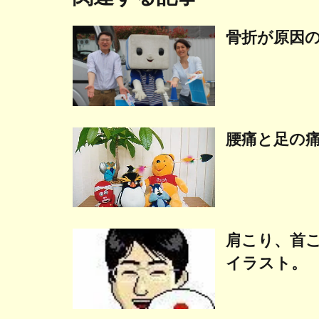
骨折が原因
腰痛と足の
肩こり、首
イラスト。