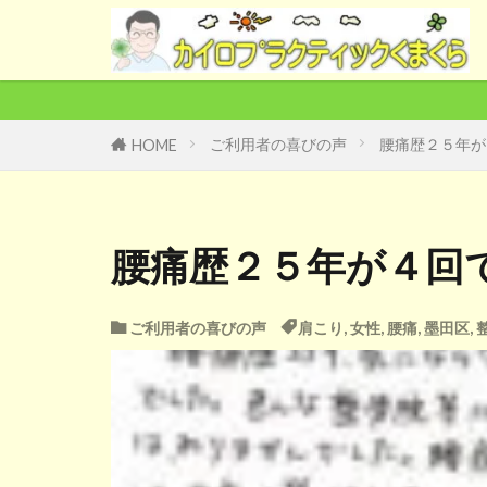
★
ご利用者の喜びの声
腰痛歴２５年が
HOME
腰痛歴２５年が４回
ご利用者の喜びの声
肩こり
,
女性
,
腰痛
,
墨田区
,