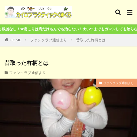
りは肩だけもんでも治らない！★いつまでもガマンしても治らない！★本気で治し
HOME
ファンクラブ通信より
昔取った杵柄とは
昔取った杵柄とは
ファンクラブ通信より
ファンクラブ通信より