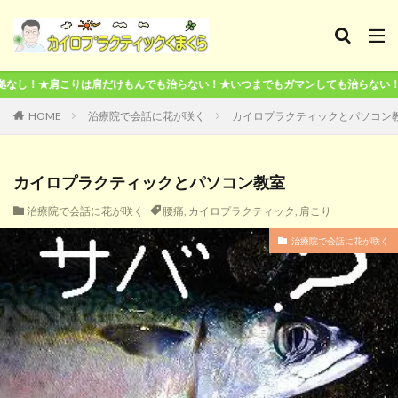
肩だけもんでも治らない！★いつまでもガマンしても治らない！★本気で治したいな
HOME
治療院で会話に花が咲く
カイロプラクティックとパソコン
カイロプラクティックとパソコン教室
治療院で会話に花が咲く
腰痛
,
カイロプラクティック
,
肩こり
治療院で会話に花が咲く