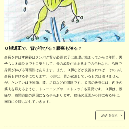
Ｏ脚矯正で、背が伸びる？腰痛も治る？
身長を伸ばす栄養はタンパク質が必要 女子は生理が始まってから２年間、男
子も１８歳位までを目安として、骨の成長が止まるまでの年齢なら、治療で
身長が伸びる可能性はあります。 また、Ｏ脚などが改善されれば、そのぶん
身長も伸びる事になります。 Ｏ脚は、骨が変形しているものは治りません
が、たいていは股関節、膝、足首などの問題です。 Ｏ脚の改善には、内股の
筋肉を鍛えるような、トレーニングや、ストレッチも重要です。 Ｏ脚は、腰
痛や、膝関節症の原因になる事もあります。 腰痛の原因がＯ脚に有る時は、
同時にＯ脚も治していきます。
続きを読む