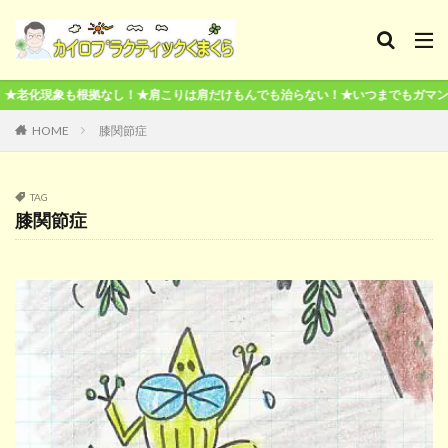
も根拠なし！★肩こりは肩だけもんでも治らない！★いつまでもガマンしても治ら
HOME
膝関節症
TAG
膝関節症