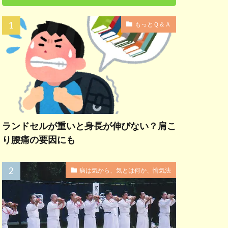
もっとＱ＆Ａ
ランドセルが重いと身長が伸びない？肩こ
り腰痛の要因にも
病は気から、気とは何か、愉気法