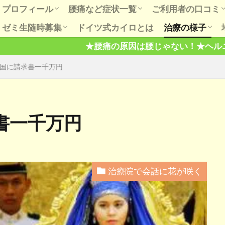
プロフィール
腰痛など症状一覧
ご利用者の口コミ
ゼミ生随時募集
ドイツ式カイロとは
治療の様子
初めての方へ
お知らせ
もっとＱ＆Ａ
腰、股関節での会話
肩こり五十肩は肩だけもんでも治ら
ダイエットの話
肩治療での会話
膝関節痛、歳のせいも根拠なし。
膝治療での会話
病は気から、気とは何？
ご利用者の喜びの
腰肩膝など口コミ
骨盤や出産の口コ
★腰痛の原因は腰じゃない！★ヘルニアと腰痛は無関係！★
六ヶ月間の講習で本当に治せる技術
健康セミナー開催の様子
芸能、スポー
趣味と健康
ない。
国に請求書一千万円
を習得します。
書一千万円
治療院で会話に花が咲く