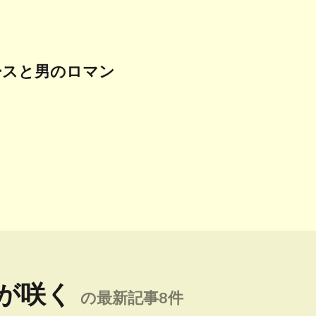
ースと男のロマン
が咲く
の最新記事8件