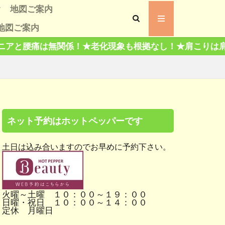
地図ご案内
地図ご案内
声
 評判
ミ評判
老化現象も根拠なし！★肩こりは肩だけもんでも治らない
ツ、有名人交遊録
ネット予約はホットペッパーです
土日は込み合いますのでお早めに予約下さい。
火曜～土曜 １０：００～１９：００
日曜・祝日 １０：００～１４：００
定休 月曜日