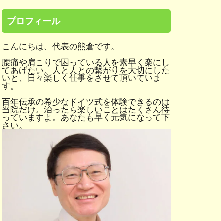
プロフィール
こんにちは、代表の熊倉です。
腰痛や肩こりで困っている人を素早く楽にし
てあげたい。人と人との繋がりを大切にした
いと、日々楽しく仕事をさせて頂いていま
す。
百年伝承の希少なドイツ式を体験できるのは
当院だけ。治ったら楽しいことはたくさん待
っていますよ。あなたも早く元気になって下
さい。