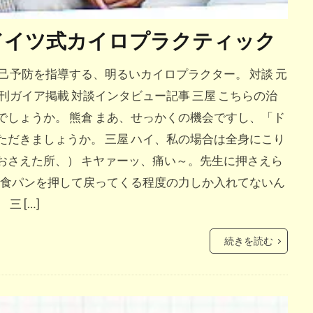
ドイツ式カイロプラクティック
己予防を指導する、明るいカイロプラクター。 対談 元
刊ガイア掲載 対談インタビュー記事 三屋 こちらの治
しょうか。 熊倉 まあ、せっかくの機会ですし、「ド
だきましょうか。 三屋 ハイ、私の場合は全身にこり
おさえた所、） キヤァーッ、痛い～。先生に押さえら
は食パンを押して戻ってくる程度の力しか入れてないん
 […]
続きを読む