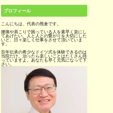
プロフィール
こんにちは、代表の熊倉です。
腰痛や肩こりで困っている人を素早く楽にし
てあげたい。人と人との繋がりを大切にした
いと、日々楽しく仕事をさせて頂いていま
す。
百年伝承の希少なドイツ式を体験できるのは
当院だけ。治ったら楽しいことはたくさん待
っていますよ。あなたも早く元気になって下
さい。