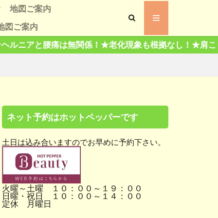
地図ご案内
地図ご案内
声
 評判
ミ評判
！★老化現象も根拠なし！★肩こりは肩だけもんでも治ら
ツ、有名人交遊録
ネット予約はホットペッパーです
土日は込み合いますのでお早めに予約下さい。
火曜～土曜 １０：００～１９：００
日曜・祝日 １０：００～１４：００
定休 月曜日