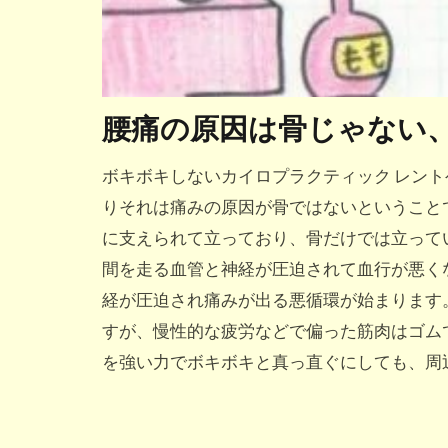
腰痛の原因は骨じゃない
ボキボキしないカイロプラクティック レン
りそれは痛みの原因が骨ではないということ
に支えられて立っており、骨だけでは立って
間を走る血管と神経が圧迫されて血行が悪く
経が圧迫され痛みが出る悪循環が始まります
すが、慢性的な疲労などで偏った筋肉はゴム
を強い力でボキボキと真っ直ぐにしても、周辺