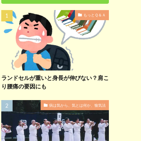
もっとＱ＆Ａ
ランドセルが重いと身長が伸びない？肩こ
り腰痛の要因にも
病は気から、気とは何か、愉気法