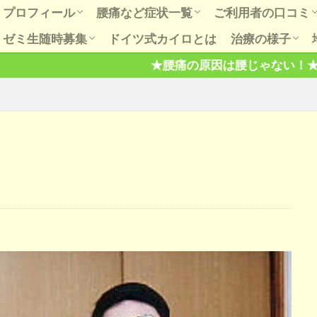
プロフィール
腰痛など症状一覧
ご利用者の口コミ
ゼミ生随時募集
ドイツ式カイロとは
治療の様子
初めての方へ
お知らせ
もっとＱ＆Ａ
腰、股関節での会話
肩こり五十肩は肩だけもんでも治ら
ダイエットの話
肩治療での会話
膝関節痛、歳のせいも根拠なし。
膝治療での会話
病は気から、気とは何？
ご利用者の喜びの
腰肩膝など口コミ
骨盤や出産の口コ
★腰痛の原因は腰じゃない！★ヘルニアと腰痛は無関係
六ヶ月間の講習で本当に治せる技術
健康セミナー開催の様子
芸能、スポー
趣味と健康
ない。
を習得します。