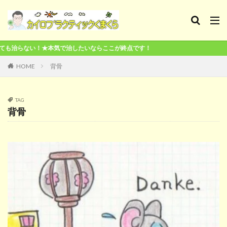
★本気で治したいならここが終点です！
HOME
背骨
TAG
背骨