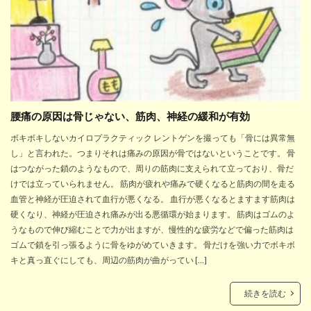
腰痛の原因は骨じゃない、筋肉、神経の緩和が有効
ボキボキしないカイロプラクティック レントゲンを撮っても「骨には異常無
し」と言われた。つまりそれは痛みの原因が骨ではないということです。 骨
はつながった鎖のようなもので、周りの筋肉に支えられて立っており、骨だ
けでは立っていられません。 筋肉が疲れや痛みで硬くなると筋肉の間を走る
血管と神経が圧迫されて血行が悪くなる。 血行が悪くなるとますます筋肉は
硬くなり、神経が圧迫され痛みが出る悪循環が始まります。 筋肉はゴムのよ
うなもので伸び縮むことで力が出ますが、慢性的な疲労などで偏った筋肉は
ゴムで鎖を引っ張るように骨をゆがめていきます。 骨だけを強い力でボキボ
キと真っ直ぐにしても、周辺の筋肉が曲がってい […]
続きを読む