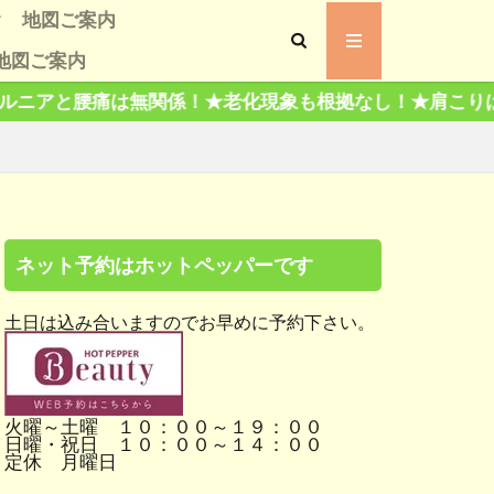
地図ご案内
地図ご案内
声
 評判
ミ評判
係！★老化現象も根拠なし！★肩こりは肩だけもんでも治
ツ、有名人交遊録
ネット予約はホットペッパーです
土日は込み合いますのでお早めに予約下さい。
火曜～土曜 １０：００～１９：００
日曜・祝日 １０：００～１４：００
定休 月曜日