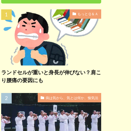
もっとＱ＆Ａ
ランドセルが重いと身長が伸びない？肩こ
り腰痛の要因にも
病は気から、気とは何か、愉気法