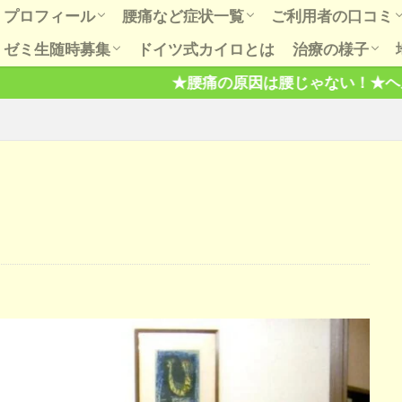
プロフィール
腰痛など症状一覧
ご利用者の口コミ
ゼミ生随時募集
ドイツ式カイロとは
治療の様子
初めての方へ
お知らせ
もっとＱ＆Ａ
腰、股関節での会話
肩こり五十肩は肩だけもんでも治ら
ダイエットの話
肩治療での会話
膝関節痛、歳のせいも根拠なし。
膝治療での会話
病は気から、気とは何？
ご利用者の喜びの
腰肩膝など口コミ
骨盤や出産の口コ
★腰痛の原因は腰じゃない！★ヘルニアと腰痛は無関
六ヶ月間の講習で本当に治せる技術
健康セミナー開催の様子
芸能、スポー
趣味と健康
ない。
を習得します。