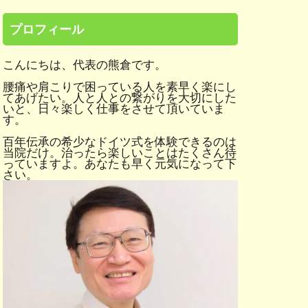
プロフィール
こんにちは、代表の熊倉です。
腰痛や肩こりで困っている人を素早く楽にし
てあげたい。人と人との繋がりを大切にした
いと、日々楽しく仕事をさせて頂いていま
す。
百年伝承の希少なドイツ式を体験できるのは
当院だけ。治ったら楽しいことはたくさん待
っていますよ。あなたも早く元気になって下
さい。