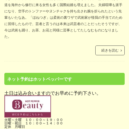
道を海外から修行に来る女性も多く国際結婚も増えました。 夫婦喧嘩も派手
になり、空手のトンファーやヌンチャクを持ち出され腕を折られたという先
輩もいたなあ。 「ほねつぎ」は柔術の裏ワザで武術家が怪我の手当てのため
に習得したもので、芸者と言うのは本来は武芸者のことだったそうですが、
今は武術も踊り、お茶、お花と同様に芸事としてたしなむものになりまし
た。
続きを読む
ネット予約はホットペッパーです
土日は込み合いますのでお早めに予約下さい。
火曜～土曜 １０：００～１９：００
日曜・祝日 １０：００～１４：００
定休 月曜日