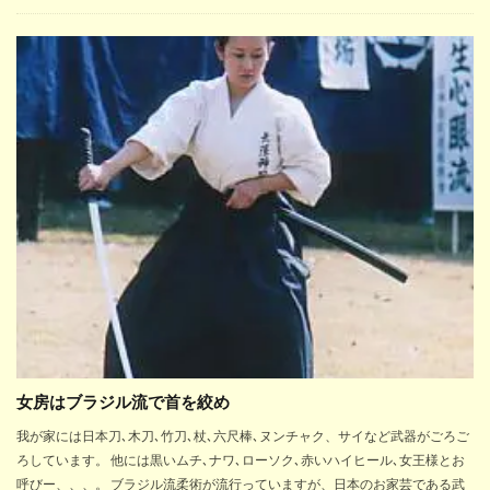
女房はブラジル流で首を絞め
我が家には日本刀､木刀､竹刀､杖､六尺棒､ヌンチャク、サイなど武器がごろご
ろしています。 他には黒いムチ､ナワ､ローソク､赤いハイヒール､女王様とお
呼びー、、、。 ブラジル流柔術が流行っていますが、日本のお家芸である武