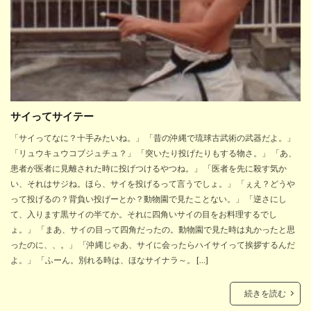
サイってサイテー
「サイってなに？十手みたいね。」 「昔の沖縄で琉球古武術の武器だよ。」
「リュウキュウコブジュチュ？」 「突いたり投げたりもする物さ。」 「あ、
患者が医者に見離された時に投げつけるやつね。」 「医者を先に殺す気か
い、それはサジね。ほら、サイを投げるって言うでしょ。」 「ぇえ？どうや
って投げるの？背負い投げーとか？動物園で見たことない。」 「逆さにし
て、入ります黒サイの半てか。それに四角いサイの目をお料理するでし
ょ。」 「まあ、サイの目って四角だったの。動物園で見た時は丸かったと思
ったのに、、。」 「沖縄じゃあ、サイに会ったらハイサイって挨拶するんだ
よ。」 「ふーん。別れる時は、ほなサイナラ～。 […]
続きを読む