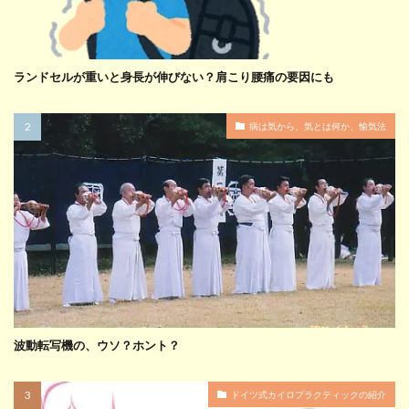
ランドセルが重いと身長が伸びない？肩こり腰痛の要因にも
病は気から、気とは何か、愉気法
波動転写機の、ウソ？ホント？
ドイツ式カイロプラクティックの紹介